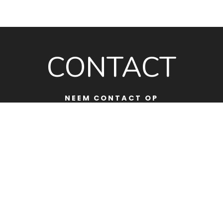
CONTACT
NEEM CONTACT OP
Gegevens
Koningslaan 39
1405 GK Bussum
KvK nr. 63413663