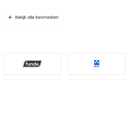
Oppervlakten en inhoud
Bekijk alle kenmerken
Wonen
85 m²
Gebouwgebonden Buitenruimte
11 m²
Externe bergruimte
7 m²
Indeling
Aantal kamers
4 kamers (3 slaapkamers)
Aantal woonlagen
1