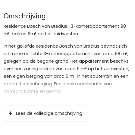
Omschrijving
Residence Bosch van Bredius- 3-kamerappartement 98
m², balkon 9m² op het zuidwesten
In het geliefde Residence Bosch van Bredius bevindt zich
dit ruime en lichte 3-kamerappartement van circa 98 m²,
gelegen op de begane grond. Het appartement beschikt
over een zonnig balkon van circa 9 m² op het zuidwesten,
een eigen berging van circa 6 m² in het souterrain en een
aparte fietsenberging. Een ideale combinatie van
comfort, ruimte en gemak.
Groene en centrale woonomgeving
De ligging is uitstekend. Op loopafstand bevinden zich
Lees de volledige omschrijving
een groot Albert Heijn-filiaal, bakker, drogist, slijterij en een
bushalte. Het NS-station Naarden-Bussum, de historische
Naarden-Vesting en het gezellige centrum van Bussum