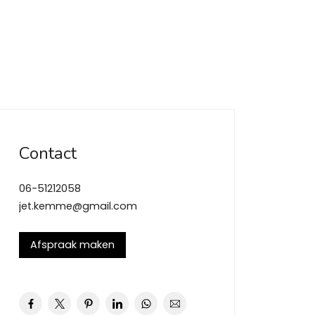
Contact
06-51212058
jet.kemme@gmail.com
Afspraak maken