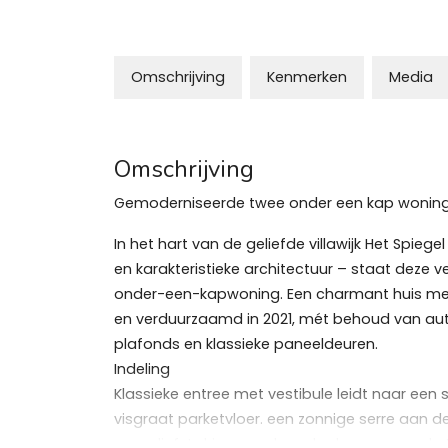
Omschrijving
Kenmerken
Media
Omschrijving
Gemoderniseerde twee onder een kap woning i
In het hart van de geliefde villawijk Het Spi
en karakteristieke architectuur – staat deze
onder-een-kapwoning. Een charmant huis met 
en verduurzaamd in 2021, mét behoud van aut
plafonds en klassieke paneeldeuren.
Indeling
Klassieke entree met vestibule leidt naar ee
visgraat parketvloer. een zonnige serre aan d
maar liefst drie openslaande deuren naar de t