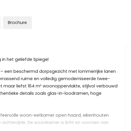
Brochure
n het geliefde Spiegel
egel – een beschermd dorpsgezicht met lommerrijke lanen
 verrassend ruime en volledig gemoderniseerde twee-
maar liefst 164 m² woonoppervlakte, stijlvol verbouwd
hentieke details zoals glas-in-loodramen, hoge
n sfeervolle woon-eetkamer open haard, eikenhouten
e achterzijde. De woonkamer is licht en voorzien van
uin.De royale, luxe uitgevoerde wooneetkeuken is