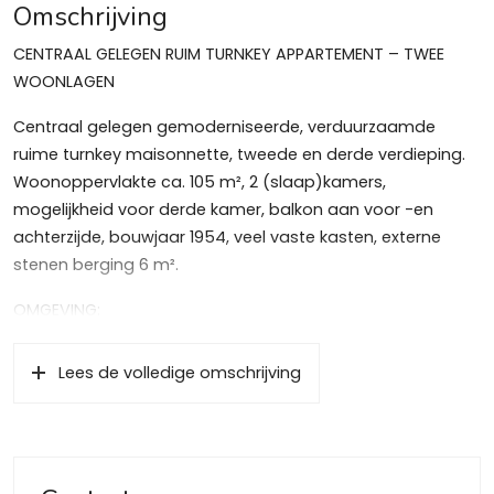
Omschrijving
CENTRAAL GELEGEN RUIM TURNKEY APPARTEMENT – TWEE
WOONLAGEN
Centraal gelegen gemoderniseerde, verduurzaamde
ruime turnkey maisonnette, tweede en derde verdieping.
Woonoppervlakte ca. 105 m², 2 (slaap)kamers,
mogelijkheid voor derde kamer, balkon aan voor -en
achterzijde, bouwjaar 1954, veel vaste kasten, externe
stenen berging 6 m².
OMGEVING:
Appartement ligt centraal ten opzichte van voorzieningen,
winkels, restaurants, theater Het Spant, sportfaciliteiten,
Lees de volledige omschrijving
natuurgebieden, het “Goois Natuurreservaat”, fiets en
wandelgebieden, NS station Bussum Zuid, uitvalswegen
Amsterdam/Schiphol en Utrecht.
INDELING: