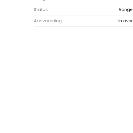
Status
Aange
Aanvaarding
In over
Soort woonhuis
Villa
Soort bouw
Besta
Oppervlakten en inhoud
Bekijk alle kenmerken
Wonen
246 m
Gebouwgebonden Buitenruimte
2 m²
Externe bergruimte
7 m²
Inhoud
860 m
Indeling
Aantal kamers
7 kame