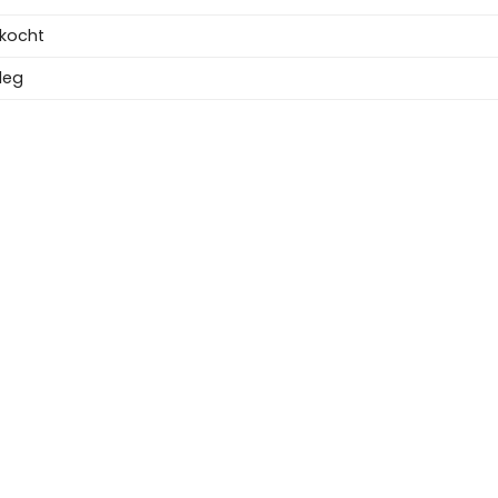
kocht
leg
ande bouw
²
³
rs (6 slaapkamers)