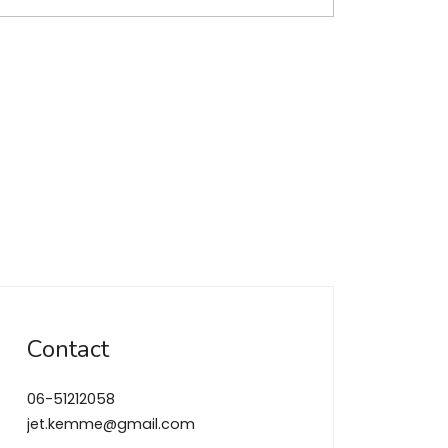
Contact
06-51212058
jet.kemme@gmail.com