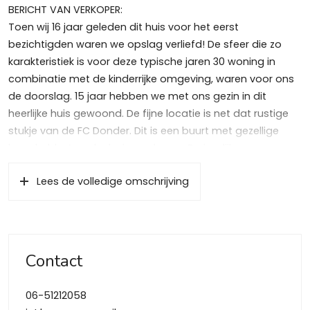
BERICHT VAN VERKOPER:
Toen wij 16 jaar geleden dit huis voor het eerst
bezichtigden waren we opslag verliefd! De sfeer die zo
karakteristiek is voor deze typische jaren 30 woning in
combinatie met de kinderrijke omgeving, waren voor ons
de doorslag. 15 jaar hebben we met ons gezin in dit
heerlijke huis gewoond. De fijne locatie is net dat rustige
stukje van de FC Donder. Dit is een buurt met gezellige
borrels, bbq’s en leuke jonge buren. De jaarlijkse
straatfeesten, paaseieren zoeken en nieuwjaars gluhwein
Lees de volledige omschrijving
met vuurkorf, we gaan het missen! Tijd voor een volgende
stap, tijd voor een nieuw leuk jong gezin om onze plek over
te nemen nu onze kinderen langzaamaan gaan uitvliegen!
In misschien wel één van de leukste en gezelligste buurten
Contact
van Bussum, te midden van een groene en kinderrijke
woonomgeving, ligt deze royale gemoderniseerde 30-er
06-51212058
jaren midden villa. De woning heeft maar liefst 5