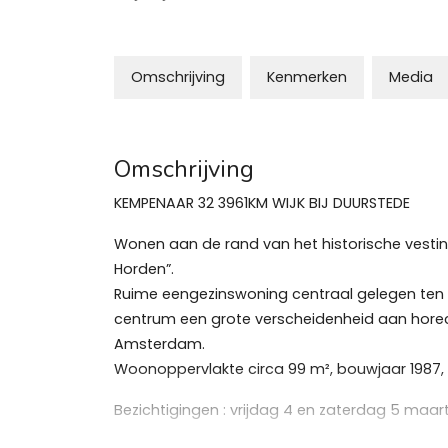
Omschrijving
Kenmerken
Media
Omschrijving
KEMPENAAR 32 3961KM WIJK BIJ DUURSTEDE
Wonen aan de rand van het historische vestingst
Horden”.
Ruime eengezinswoning centraal gelegen ten 
centrum een grote verscheidenheid aan horeca
Amsterdam.
Woonoppervlakte circa 99 m², bouwjaar 1987, 
Bezichtigingen : vrijdag 4 en zaterdag 5 maar