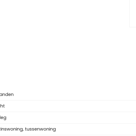
je, open woon-eetkamer met deur naar achtertuin,
ers, badkamer inloopdouche en wastafel.
te met dakkapel, wasmachineaansluiting,
m84. Mogelijkheden meerdere kamers te maken.
 achterom.
anden
ht
leg
inswoning, tussenwoning
ijkheden