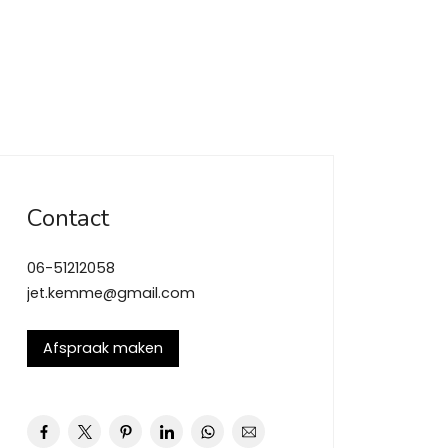
Contact
06-51212058
jet.kemme@gmail.com
Afspraak maken