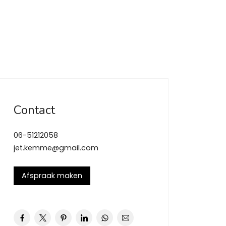
Contact
06-51212058
jet.kemme@gmail.com
Afspraak maken