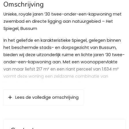
Omschrijving
Unieke, royale jaren ’30 twee-onder-een-kapwoning met
zwembad en directe ligging aan natuurgebied – Het
Spiegel, Bussum
In het geliefde en karakteristieke Spiegel, gelegen binnen
het beschermde stads- en dorpsgezicht van Bussum,
bieden wij deze uitzonderlijk ruime en lichte jaren ’30 twee-
onder-een-kapwoning aan. Met een woonoppervlakte
van maar liefst 217 m² en een riant perceel van 1.634 m²
vormt deze woning een zeldzame combinatie van
klassieke charme, luxe en ultieme privacy.
De woning is gelegen aan de Prinses Irenelaan, een van de
Lees de volledige omschrijving
meest gewilde lanen van Het Spiegel. Winkels, scholen en
sportverenigingen bevinden zich op korte afstand. De
achtertuin grenst direct aan het Goois Natuurreservaat
“Cruysbergen”, wat zorgt voor een vrij en groen uitzicht en