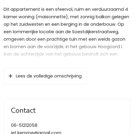
Dit appartement is een sfeervol, ruim en verduurzaamd 4
kamer woning (maisonnette), met zonnig balkon gelegen
op het zuidwesten en een berging in de onderbouw. Op
een lommerrijke locatie aan de Soestdijkerstraatweg,
omgeven door een prachtige tuin met een weids gazon
en bomen aan de voorzijde, in het gebouw Hoogoord I.
Aan de achterzijde van het gebouw bevindt zich een
ruime parkeergelegenheid.
Woning is gelegen nabij NS-station ‘Sportpark’, het
Lees de volledige omschrijving
Laapersveld, hei en bossen, het centrum van Hilversum.
De winkels aan de gezellige Gijsbrecht van Amstelstraat
zijn gelegen op loopafstand.
Bouwjaar 1952, woonoppervlakte circa 121m², balkon circa
Contact
8 m², berging 11 m²,
inhoud circa 435 m³.
06-51212058
INDELING
jet.kemme@gmail.com